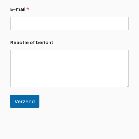
c
E-mail
*
h
t
Reactie of bericht
Verzend